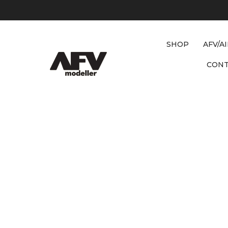
SHOP
AFV/A
CON
D
E
T
A
I
L
/
C
O
N
V